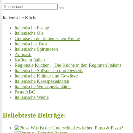
Italienische Küche
Italienische Essige
Italienische Öle
Gemüse in der italienischen Küche
Italienisches Brot
Italienische Spirituosen
Antipasti
Kaffee in Italien
Regionale Küchen – Die Küche in den Regionen Italiens
Italienische Süßspeisen und Desserts
Italienische Kräuter und Gewürze
Italienische Käsespezialitäten
Italienische Wurstspezialitäten
Pasta ABC
Italienische Weine
Beliebteste Beiträge:
Was ist der Unterschied zwischen Pinsa & Pizza?