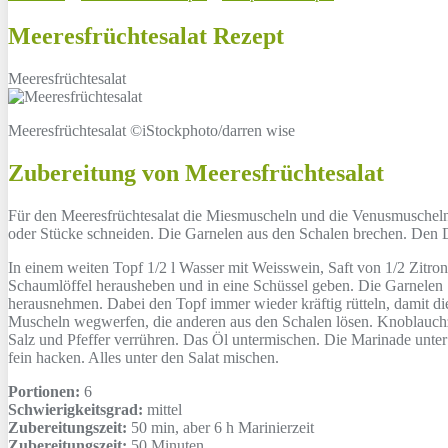
Meeresfrüchtesalat Rezept
Meeresfrüchtesalat
Meeresfrüchtesalat ©iStockphoto/darren wise
Zubereitung von Meeresfrüchtesalat
Für den Meeresfrüchtesalat die Miesmuscheln und die Venusmuscheln 
oder Stücke schneiden. Die Garnelen aus den Schalen brechen. Den 
In einem weiten Topf 1/2 l Wasser mit Weisswein, Saft von 1/2 Zitr
Schaumlöffel herausheben und in eine Schüssel geben. Die Garnelen
herausnehmen. Dabei den Topf immer wieder kräftig rütteln, damit 
Muscheln wegwerfen, die anderen aus den Schalen lösen. Knoblauchze
Salz und Pfeffer verrühren. Das Öl untermischen. Die Marinade unter
fein hacken. Alles unter den Salat mischen.
Portionen:
6
Schwierigkeitsgrad:
mittel
Zubereitungszeit:
50 min, aber 6 h Marinierzeit
Zubereitungszeit:
50 Minuten