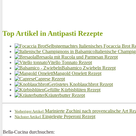
Top Artikel in Antipasti Rezepte
Selbstgemachtes Italienisches Focaccia Brot R
Italienische Champig
Bresaola mit Rucola und Parmesan Rezept
Vitello Tonnato Rezept
Balsamico Zwiebeln Rezept
Mangold Omelett Rezept
Caprese Rezept
Geröstetes Knoblauchbrot Rezept
Gefüllte Kürbisblüten Rezept
Kräuterbutter Rezept
Marinierte Zuchini nach provencalische Art Re
Vorheriger Artikel
Eingelegte Peperoni Rezept
Nächster Artikel
Bella-Cucina durchsuchen: