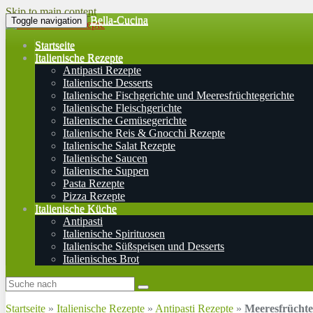
Skip to main content
Bella-Cucina
Toggle navigation
Startseite
Italienische Rezepte
Antipasti Rezepte
Italienische Desserts
Italienische Fischgerichte und Meeresfrüchtegerichte
Italienische Fleischgerichte
Italienische Gemüsegerichte
Italienische Reis & Gnocchi Rezepte
Italienische Salat Rezepte
Italienische Saucen
Italienische Suppen
Pasta Rezepte
Pizza Rezepte
Italienische Küche
Antipasti
Italienische Spirituosen
Italienische Süßspeisen und Desserts
Italienisches Brot
Startseite
»
Italienische Rezepte
»
Antipasti Rezepte
»
Meeresfrüchte