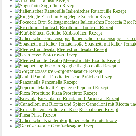
Tiramisu Rezept
Sugo finto Rezept
Italienisches Ratatouille Rezept
Eingelegte Zucchini Rezept
Selbstgemachtes Italienisches Focaccia Brot 
Risotto mit Tunfisch Rezept
Gefüllte Kürbisblüten Rezept
Italienische Tomatensuppe – Cre
Spaghetti mit kalter Toma
Meeresfrüchtesalat Rezept
Pesto rosso Rezept
Meeresfrüchte Risotto Rezept
Spaghetti aglio e olio Rezept
Gorgonzolasauce Rezept
Panini – Das italienische Brötchen Rezept
Panzanella Rezept
Eingelegte Peperoni Rezept
Pizza Prosciutto Rezept
Bresaola mit Rucola und Parmesan Rezept
Cannelloni mit Ricotta un
Reisbällchen Rezept
Pinsa Rezept
Italienische Kräuterliköre
Gemüselasagne Rezept