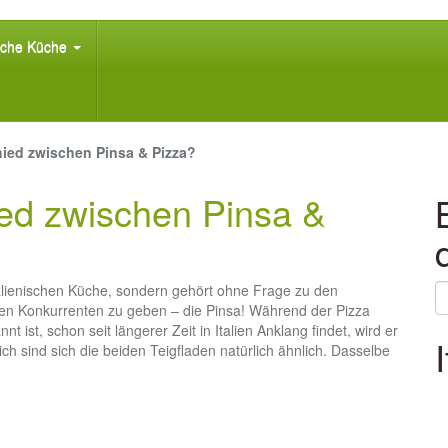
ische Küche
hied zwischen Pinsa & Pizza?
ied zwischen Pinsa &
 italienischen Küche, sondern gehört ohne Frage zu den
inen Konkurrenten zu geben – die Pinsa! Während der Pizza
ist, schon seit längerer Zeit in Italien Anklang findet, wird er
ch sind sich die beiden Teigfladen natürlich ähnlich. Dasselbe