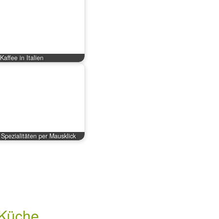
Kaffee in Italien
 Spezialitäten per Mausklick
e Küche