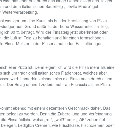
ch wird das aber erst durch das lange Gehenlassen des Teiges.
 und dem italienischen Sauerteig „Lievito Madre“ geht
 Weiterverarbeitung.
cht weniger um eine Kunst als bei der Herstellung von Pizza.
hwieriger aus. Grund dafür ist der hohe Wasseranteil im Teig,
glich 60 % beträgt. Wird der Pinsateig jetzt überknetet oder
n, die Luft im Teig zu behalten und für einen formschönen
 Pinsa-Meister in der Pinseria auf jeden Fall mitbringen.
leich eine Pizza ist. Denn eigentlich wird die Pinsa mehr als eine
s sich um traditionell italienisches Fladenbrot, welches aber
ossen wird. Immerhin zeichnet sich die Pinsa auch durch einen
us. Der Belag erinnert zudem mehr an Focaccia als an Pizza.
ber kommt ebenso mit einem dezenteren Geschmack daher. Das
aten belegt zu werden. Denn die Zubereitung und Verfeinerung
rd die Pinsa üblicherweise „rot“, „weiß“ oder „süß“ zubereitet.
zu belegen. Lediglich Cremen, wie Frischkäse, Fischcremen oder