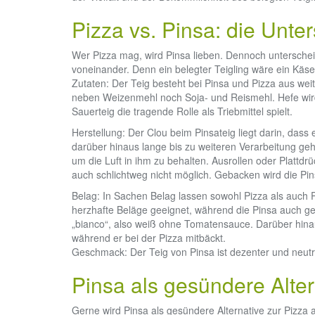
Pizza vs. Pinsa: die Unte
Wer Pizza mag, wird Pinsa lieben. Dennoch unterscheide
voneinander. Denn ein belegter Teigling wäre ein Käse
Zutaten: Der Teig besteht bei Pinsa und Pizza aus wei
neben Weizenmehl noch Soja- und Reismehl. Hefe wir
Sauerteig die tragende Rolle als Triebmittel spielt.
Herstellung: Der Clou beim Pinsateig liegt darin, dass 
darüber hinaus lange bis zu weiteren Verarbeitung g
um die Luft in ihm zu behalten. Ausrollen oder Plattd
auch schlichtweg nicht möglich. Gebacken wird die Pi
Belag: In Sachen Belag lassen sowohl Pizza als auch Pin
herzhafte Beläge geeignet, während die Pinsa auch ge
„bianco“, also weiß ohne Tomatensauce. Darüber hina
während er bei der Pizza mitbäckt.
Geschmack: Der Teig von Pinsa ist dezenter und neutral
Pinsa als gesündere Alter
Gerne wird Pinsa als gesündere Alternative zur Pizza 