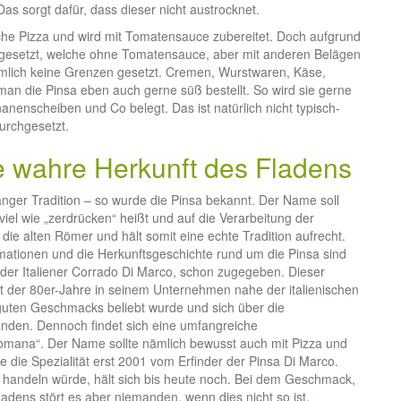
s sorgt dafür, dass dieser nicht austrocknet.
iche Pizza und wird mit Tomatensauce zubereitet. Doch aufgrund
o gesetzt, welche ohne Tomatensauce, aber mit anderen Belägen
ämlich keine Grenzen gesetzt. Cremen, Wurstwaren, Käse,
 man die Pinsa eben auch gerne süß bestellt. So wird sie gerne
enscheiben und Co belegt. Das ist natürlich nicht typisch-
durchgesetzt.
e wahre Herkunft des Fladens
langer Tradition – so wurde die Pinsa bekannt. Der Name soll
el wie „zerdrücken“ heißt und auf die Verarbeitung der
e die alten Römer und hält somit eine echte Tradition aufrecht.
mationen und die Herkunftsgeschichte rund um die Pinsa sind
, der Italiener Corrado Di Marco, schon zugegeben. Dieser
eit der 80er-Jahre in seinem Unternehmen nahe der italienischen
guten Geschmacks beliebt wurde und sich über die
tanden. Dennoch findet sich eine umfangreiche
Romana“. Der Name sollte nämlich bewusst auch mit Pizza und
 die Spezialität erst 2001 vom Erfinder der Pinsa Di Marco.
 handeln würde, hält sich bis heute noch. Bei dem Geschmack,
ladens stört es aber niemanden, wenn dies nicht so ist.