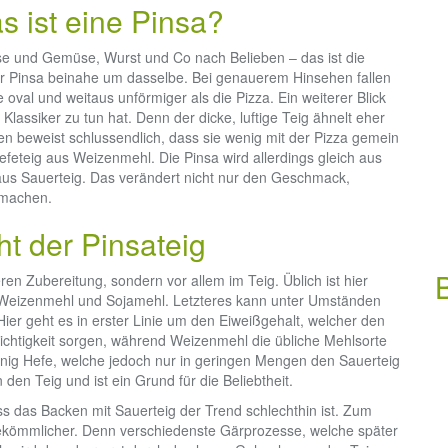
s ist eine Pinsa?
e und Gemüse, Wurst und Co nach Belieben – das ist die
der Pinsa beinahe um dasselbe. Bei genauerem Hinsehen fallen
 oval und weitaus unförmiger als die Pizza. Ein weiterer Blick
Klassiker zu tun hat. Denn der dicke, luftige Teig ähnelt eher
aten beweist schlussendlich, dass sie wenig mit der Pizza gemein
efeteig aus Weizenmehl. Die Pinsa wird allerdings gleich aus
naus Sauerteig. Das verändert nicht nur den Geschmack,
 machen.
t der Pinsateig
ren Zubereitung, sondern vor allem im Teig. Üblich ist hier
 Weizenmehl und Sojamehl. Letzteres kann unter Umständen
r geht es in erster Linie um den Eiweißgehalt, welcher den
eichtigkeit sorgen, während Weizenmehl die übliche Mehlsorte
 wenig Hefe, welche jedoch nur in geringen Mengen den Sauerteig
 den Teig und ist ein Grund für die Beliebtheit.
ss das Backen mit Sauerteig der Trend schlechthin ist. Zum
bekömmlicher. Denn verschiedenste Gärprozesse, welche später