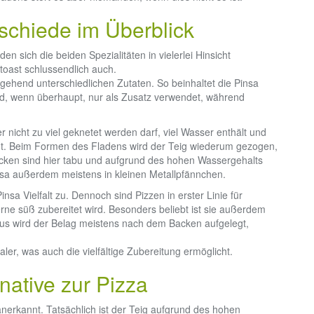
rschiede im Überblick
n sich die beiden Spezialitäten in vielerlei Hinsicht
toast schlussendlich auch.
tgehend unterschiedlichen Zutaten. So beinhaltet die Pinsa
d, wenn überhaupt, nur als Zusatz verwendet, während
er nicht zu viel geknetet werden darf, viel Wasser enthält und
eht. Beim Formen des Fladens wird der Teig wiederum gezogen,
rücken sind hier tabu und aufgrund des hohen Wassergehalts
nsa außerdem meistens in kleinen Metallpfännchen.
sa Vielfalt zu. Dennoch sind Pizzen in erster Linie für
rne süß zubereitet wird. Besonders beliebt ist sie außerdem
us wird der Belag meistens nach dem Backen aufgelegt,
er, was auch die vielfältige Zubereitung ermöglicht.
native zur Pizza
anerkannt. Tatsächlich ist der Teig aufgrund des hohen