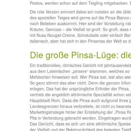
Pestos, werden schon auf dem Teigling mitgebacken. Da
Die rote Version erinnert dabei am meisten an die übl
des speziellen Teiges wird gerne auf die Pinsa Bianc
nach Belieben auskommt. Hier sind der Vorstellung n
Kräuter, Gemüse – die Vielfalt ist groß. So groß, dass
mit Nuss-Nougat-Creme, Schokolade oder einfach Banan
italienisch, aber hat sich in den Pinserias der Welt so 
Die große Pinsa-Lüge: di
Ein traditionelles, römisches Gericht mit jahrtausende
aus dem Lateinischen „pinsere“ stammen, welches so vi
Mehlsorten hinweisen soll. Wer Pinsa isst, isst also wi
So ganz stimmt das aber nicht. Denn die ganzen Infor
erlogen. Das hat der ursprüngliche Erfinder der Pinsa
vertrieb die angeblich altrömische Spezialität schon s
Hauptstadt Rom. Dass die Pinsa auch aufgrund ihres 
Landesgrenzen hinaus verbreitete, ist nicht zu beans
Marketingstrategie hinter der Entstehung der „Pinsa 
Pita in Verbindung gebracht werden. Eingetragen wurde
Das Gerücht, dass es sich um eine altrömische Speise
der Vielfalt und der Bekömmlichkeit des belegten Teigf