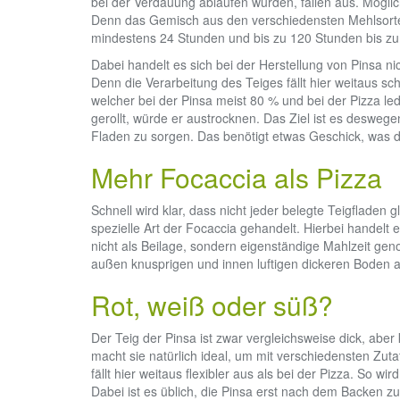
bei der Verdauung ablaufen würden, fallen aus. Mögli
Denn das Gemisch aus den verschiedensten Mehlsorten
mindestens 24 Stunden und bis zu 120 Stunden bis zur
Dabei handelt es sich bei der Herstellung von Pinsa ni
Denn die Verarbeitung des Teiges fällt hier weitaus sc
welcher bei der Pinsa meist 80 % und bei der Pizza ledi
gerollt, würde er austrocknen. Das Ziel ist es deswege
Fladen zu sorgen. Das benötigt etwas Geschick, was die
Mehr Focaccia als Pizza
Schnell wird klar, dass nicht jeder belegte Teigfladen g
spezielle Art der Focaccia gehandelt. Hierbei handelt e
nicht als Beilage, sondern eigenständige Mahlzeit gen
außen knusprigen und innen luftigen dickeren Boden a
Rot, weiß oder süß?
Der Teig der Pinsa ist zwar vergleichsweise dick, a
macht sie natürlich ideal, um mit verschiedensten Zut
fällt hier weitaus flexibler aus als bei der Pizza. So wi
Dabei ist es üblich, die Pinsa erst nach dem Backen 