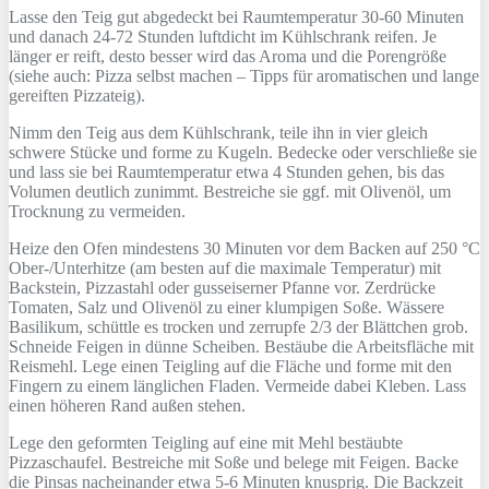
Lasse den Teig gut abgedeckt bei Raumtemperatur 30-60 Minuten
und danach 24-72 Stunden luftdicht im Kühlschrank reifen. Je
länger er reift, desto besser wird das Aroma und die Porengröße
(siehe auch: Pizza selbst machen – Tipps für aromatischen und lange
gereiften Pizzateig).
Nimm den Teig aus dem Kühlschrank, teile ihn in vier gleich
schwere Stücke und forme zu Kugeln. Bedecke oder verschließe sie
und lass sie bei Raumtemperatur etwa 4 Stunden gehen, bis das
Volumen deutlich zunimmt. Bestreiche sie ggf. mit Olivenöl, um
Trocknung zu vermeiden.
Heize den Ofen mindestens 30 Minuten vor dem Backen auf 250 °C
Ober-/Unterhitze (am besten auf die maximale Temperatur) mit
Backstein, Pizzastahl oder gusseiserner Pfanne vor. Zerdrücke
Tomaten, Salz und Olivenöl zu einer klumpigen Soße. Wässere
Basilikum, schüttle es trocken und zerrupfe 2/3 der Blättchen grob.
Schneide Feigen in dünne Scheiben. Bestäube die Arbeitsfläche mit
Reismehl. Lege einen Teigling auf die Fläche und forme mit den
Fingern zu einem länglichen Fladen. Vermeide dabei Kleben. Lass
einen höheren Rand außen stehen.
Lege den geformten Teigling auf eine mit Mehl bestäubte
Pizzaschaufel. Bestreiche mit Soße und belege mit Feigen. Backe
die Pinsas nacheinander etwa 5-6 Minuten knusprig. Die Backzeit