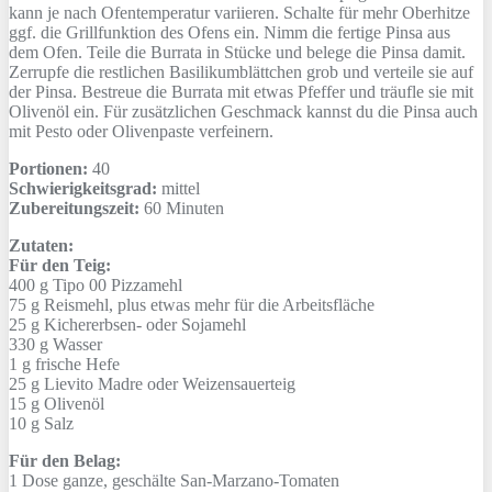
kann je nach Ofentemperatur variieren. Schalte für mehr Oberhitze
ggf. die Grillfunktion des Ofens ein. Nimm die fertige Pinsa aus
dem Ofen. Teile die Burrata in Stücke und belege die Pinsa damit.
Zerrupfe die restlichen Basilikumblättchen grob und verteile sie auf
der Pinsa. Bestreue die Burrata mit etwas Pfeffer und träufle sie mit
Olivenöl ein. Für zusätzlichen Geschmack kannst du die Pinsa auch
mit Pesto oder Olivenpaste verfeinern.
Portionen:
40
Schwierigkeitsgrad:
mittel
Zubereitungszeit:
60 Minuten
Zutaten:
Für den Teig:
400 g
Tipo 00 Pizzamehl
75 g
Reismehl, plus etwas mehr für die Arbeitsfläche
25 g
Kichererbsen- oder Sojamehl
330 g
Wasser
1 g
frische Hefe
25 g
Lievito Madre oder Weizensauerteig
15 g
Olivenöl
10 g
Salz
Für den Belag:
1 Dose
ganze, geschälte San-Marzano-Tomaten