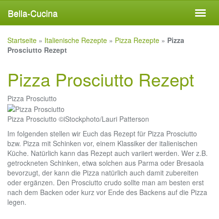
Skip
Bella-Cucina
Toggl
to
naviga
main
content
Startseite
»
Italienische Rezepte
»
Pizza Rezepte
»
Pizza
Prosciutto Rezept
Pizza Prosciutto Rezept
Pizza Prosciutto
Pizza Prosciutto ©iStockphoto/Lauri Patterson
Im folgenden stellen wir Euch das Rezept für Pizza Prosciutto
bzw. Pizza mit Schinken vor, einem Klassiker der italienischen
Küche. Natürlich kann das Rezept auch variiert werden. Wer z.B.
getrockneten Schinken, etwa solchen aus Parma oder Bresaola
bevorzugt, der kann die Pizza natürlich auch damit zubereiten
oder ergänzen. Den Prosciutto crudo sollte man am besten erst
nach dem Backen oder kurz vor Ende des Backens auf die Pizza
legen.