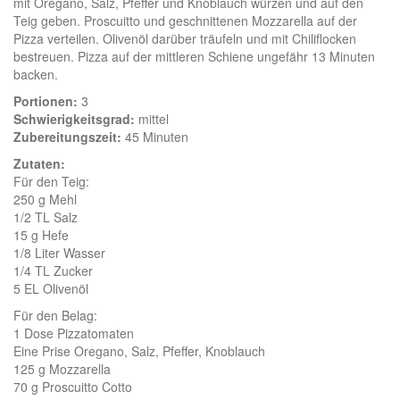
mit Oregano, Salz, Pfeffer und Knoblauch würzen und auf den
Teig geben. Proscuitto und geschnittenen Mozzarella auf der
Pizza verteilen. Olivenöl darüber träufeln und mit Chiliflocken
bestreuen. Pizza auf der mittleren Schiene ungefähr 13 Minuten
backen.
Portionen:
3
Schwierigkeitsgrad:
mittel
Zubereitungszeit:
45 Minuten
Zutaten:
Für den Teig:
250 g
Mehl
1/2 TL
Salz
15 g
Hefe
1/8 Liter
Wasser
1/4 TL
Zucker
5 EL
Olivenöl
Für den Belag:
1 Dose
Pizzatomaten
Eine Prise
Oregano, Salz, Pfeffer, Knoblauch
125 g
Mozzarella
70 g
Proscuitto Cotto