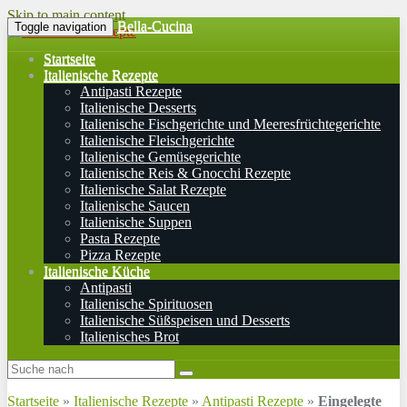
Skip to main content
Bella-Cucina
Toggle navigation
Startseite
Italienische Rezepte
Antipasti Rezepte
Italienische Desserts
Italienische Fischgerichte und Meeresfrüchtegerichte
Italienische Fleischgerichte
Italienische Gemüsegerichte
Italienische Reis & Gnocchi Rezepte
Italienische Salat Rezepte
Italienische Saucen
Italienische Suppen
Pasta Rezepte
Pizza Rezepte
Italienische Küche
Antipasti
Italienische Spirituosen
Italienische Süßspeisen und Desserts
Italienisches Brot
Startseite
»
Italienische Rezepte
»
Antipasti Rezepte
»
Eingelegte