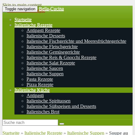
Skip to main content
Bella-Cucina
Toggle navigation
Startseite
Italienische Rezepte
Antipasti Rezepte
Italienische Desserts
Italienische Fischgerichte und Meeresfrüchtegerichte
Italienische Fleischgerichte
Italienische Gemüsegerichte
Italienische Reis & Gnocchi Rezepte
Italienische Salat Rezepte
Italienische Saucen
Italienische Suppen
Pasta Rezepte
Pizza Rezepte
Italienische Küche
Antipasti
Italienische Spirituosen
Italienische Süßspeisen und Desserts
Italienisches Brot
Startseite
»
Italienische Rezepte
»
Italienische Suppen
»
Soupe au