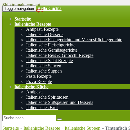
Skip to main content
Bella-Cucina
Toggle navigation
Startseite
Italienische Rezepte
Antipasti Rezepte
Italienische Desserts
Italienische Fischgerichte und Meeresfrüchtegerichte
Italienische Fleischgerichte
Italienische Gemüsegerichte
Italienische Reis & Gnocchi Rezepte
Italienische Salat Rezepte
Italienische Saucen
Italienische Suppen
Pasta Rezepte
Pizza Rezepte
Italienische Küche
Antipasti
Italienische Spirituosen
Italienische Süßspeisen und Desserts
Italienisches Brot
Startseite
»
Italienische Rezepte
»
Italienische Suppen
»
Tintenfisch