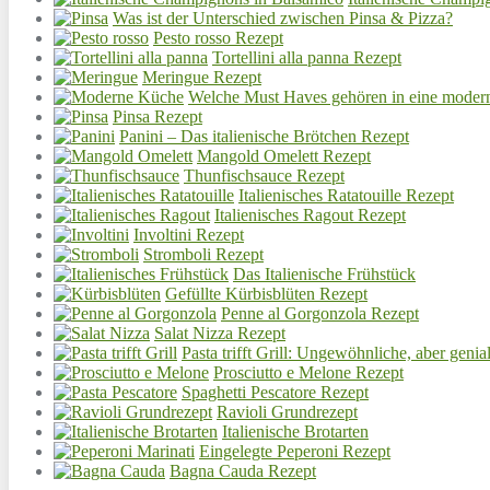
Was ist der Unterschied zwischen Pinsa & Pizza?
Pesto rosso Rezept
Tortellini alla panna Rezept
Meringue Rezept
Welche Must Haves gehören in eine mode
Pinsa Rezept
Panini – Das italienische Brötchen Rezept
Mangold Omelett Rezept
Thunfischsauce Rezept
Italienisches Ratatouille Rezept
Italienisches Ragout Rezept
Involtini Rezept
Stromboli Rezept
Das Italienische Frühstück
Gefüllte Kürbisblüten Rezept
Penne al Gorgonzola Rezept
Salat Nizza Rezept
Pasta trifft Grill: Ungewöhnliche, aber geni
Prosciutto e Melone Rezept
Spaghetti Pescatore Rezept
Ravioli Grundrezept
Italienische Brotarten
Eingelegte Peperoni Rezept
Bagna Cauda Rezept