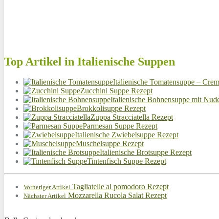
Top Artikel in Italienische Suppen
Italienische Tomatensuppe – Cre
Zucchini Suppe Rezept
Italienische Bohnensuppe mit Nud
Brokkolisuppe Rezept
Zuppa Stracciatella Rezept
Parmesan Suppe Rezept
Italienische Zwiebelsuppe Rezept
Muschelsuppe Rezept
Italienische Brotsuppe Rezept
Tintenfisch Suppe Rezept
Tagliatelle al pomodoro Rezept
Vorheriger Artikel
Mozzarella Rucola Salat Rezept
Nächster Artikel