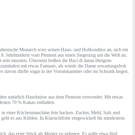
talienische Monarch wies seinen Haus- und Hofkonditor an, sich ein
s 19. Jahrhunderts vom Piemont aus einen Siegeszug um die Welt an.
t sein mussten. Übersetzt heißen die Baci di dama übrigens
 zumindest mit etwas Fantasie, als würde die Dame erwartungsfroh
les davon dürfte sogar in der Vorratskammer oder im Schrank liegen.
rden natürlich Haselnüsse aus dem Piemont verwendet. Mit etwas
ndesten 70 % Kakao enthalten.
d in einer Küchenmaschine fein hacken. Zucker, Mehl, Salz und
 geht es ans Kühlen. In Klarsichtfolie eingewickelt für mindestens
h, das erste Stück als Muster zu nehmen. Es sollte etwa fünf