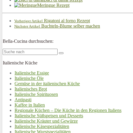
Meringue Rezept
Rigatoni al forno Rezept
Vorheriger Artikel
Buchteln-Blume selber machen
Nächster Artikel
Bella-Cucina durchsuchen:
Italienische Küche
Italienische Essige
Italienische Öle
Gemüse in der italienischen Küche
Italienisches Brot
Italienische Spirituosen
Antipasti
Kaffee in Italien
Regionale Küchen – Die Küche in den Regionen Italiens
Italienische Süßspeisen und Desserts
Italienische Kräuter und Gewürze
Italienische Käsespezialitäten
Italienische Wurstspezialitäten