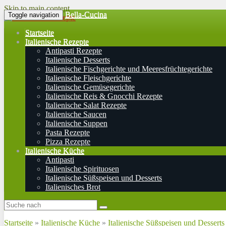
Skip to main content
Bella-Cucina
Toggle navigation
Startseite
Italienische Rezepte
Antipasti Rezepte
Italienische Desserts
Italienische Fischgerichte und Meeresfrüchtegerichte
Italienische Fleischgerichte
Italienische Gemüsegerichte
Italienische Reis & Gnocchi Rezepte
Italienische Salat Rezepte
Italienische Saucen
Italienische Suppen
Pasta Rezepte
Pizza Rezepte
Italienische Küche
Antipasti
Italienische Spirituosen
Italienische Süßspeisen und Desserts
Italienisches Brot
Startseite
»
Italienische Küche
»
Italienische Süßspeisen und Desserts