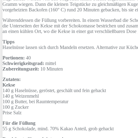
Gramm wiegen. Dann die kleinen Teigstücke zu gleichmäßigen Kugeln
vorgeheizten Backofen (160° C) rund 20 Minuten gebacken, bis sie e
Währenddessen die Füllung vorbereiten. In einem Wasserbad die Sc
die Unterseiten der Kekse mit der Schokomasse bestrichen und zusamm
an einen kühlen Ort, wo die Kekse in einer gut verschließbaren Dos
Tipps
Haselnüsse lassen sich durch Mandeln ersetzen. Alternative zur Kü
Portionen:
40
Schwierigkeitsgrad:
mittel
Zubereitungszeit:
10 Minuten
Zutaten:
Kekse
140 g
Haselnüsse, geröstet, geschält und fein gehackt
140 g
Weizenmehl
100 g
Butter, bei Raumtemperatur
100 g
Zucker
Prise
Salz
Für die Füllung
55 g
Schokolade, mind. 70% Kakao Anteil, grob gehackt