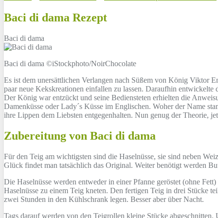
Baci di dama Rezept
Baci di dama
Baci di dama ©iStockphoto/NoirChocolate
Es ist dem unersättlichen Verlangen nach Süßem von König Viktor Ema
paar neue Kekskreationen einfallen zu lassen. Daraufhin entwickelte 
Der König war entzückt und seine Bediensteten erhielten die Anweisun
Damenküsse oder Lady´s Küsse im Englischen. Woher der Name stammt,
ihre Lippen dem Liebsten entgegenhalten. Nun genug der Theorie, jetz
Zubereitung von Baci di dama
Für den Teig am wichtigsten sind die Haselnüsse, sie sind neben We
Glück findet man tatsächlich das Original. Weiter benötigt werden Bu
Die Haselnüsse werden entweder in einer Pfanne geröstet (ohne Fett
Haselnüsse zu einem Teig kneten. Den fertigen Teig in drei Stücke tei
zwei Stunden in den Kühlschrank legen. Besser aber über Nacht.
Tags darauf werden von den Teigrollen kleine Stücke abgeschnitten. 