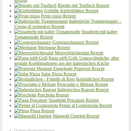
Rezept
Risotto mit Tunfisch Rezept
Gefüllte Kürbisblüten Rezept
Pesto rosso Rezept
Italienische Tomatensuppe –
Crema di pomodori Rezept
Spaghetti mit kalter
Tomatensoße Rezept
Gorgonzolasauce Rezept
Meringue Rezept
Meeresfrüchtesalat Rezept
Pasta trifft Grill: Ungewöhnliche, aber
geniale Kombinationen aus der italienischen Küche
Eingelegte Peperoni Rezept
Salat Nizza Rezept
Reisbällchen Rezept
Prosciutto e Melone Rezept
Italienisches Ragout Rezept
Porchetta Rezept
Spaghetti Pescatore Rezept
Penne al Gorgonzola Rezept
Pinsa Rezept
Mangold Omelett Rezept
Datenschutzerklärung