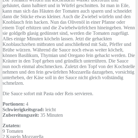
gehäutet, dann halbiert und in Würfel geschnitten. Ist man in Eile,
kann man sich das Häuten der Tomaten auch sparen und schneidet
dann die Stücke etwas kleiner. Auch die Zwiebel würfeln und den
Knoblauch fein hacken. Nun das Olivenöl in einer Pfanne oder
einem Topf erhitzen und die Zwiebelwürfelchen hineingeben. Wenn
sie goldgelb glasig gedünstet sind, werden die Tomaten zugefügt.
Alles einige Minuten köcheln lassen. Jetzt die gehackten
Knoblauchzehen mitbraten und anschließend mit Salz, Pfeffer und
Brühe würzen. Während die Sauce noch etwas weiter köchelt,
können Basilikum, Thymian und Oregano fein gehackt werden. Die
Kräuter in den Topf geben und gründlich unterrühren. Die Sauce
nun noch einmal abschmecken. Zuletzt den Topf von der Kochstelle
nehmen und den fein gewürfelten Mozzarella dazugeben, vorsichtig
unterheben, der Käse soll in der Sauce nicht gleich vollständig
schmelzen.
Die Sauce sofort mit Pasta oder Reis servieren.
Portionen:
4
Schwierigkeitsgrad:
leicht
Zubereitungszeit:
35 Minuten
Zutaten:
9
Tomaten
2 Kugeln
Mozzarella