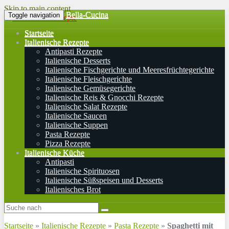
Skip to main content
Bella-Cucina
Toggle navigation
Startseite
Italienische Rezepte
Antipasti Rezepte
Italienische Desserts
Italienische Fischgerichte und Meeresfrüchtegerichte
Italienische Fleischgerichte
Italienische Gemüsegerichte
Italienische Reis & Gnocchi Rezepte
Italienische Salat Rezepte
Italienische Saucen
Italienische Suppen
Pasta Rezepte
Pizza Rezepte
Italienische Küche
Antipasti
Italienische Spirituosen
Italienische Süßspeisen und Desserts
Italienisches Brot
Startseite
»
Italienische Rezepte
»
Pasta Rezepte
»
Spaghetti mit