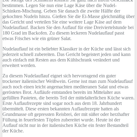
bestimmen. Legen Sie nun eine Lage Käse über die Nudel-
Schinken-Mischung. Geben Sie danach die zweite Hälfte der
gekochten Nudeln hinzu. Gießen Sie die Ei-Masse gleichmäßig über
das Gericht und verteilen Sie eine weitere Lage Käse auf dem
Nudelauflauf. Backen Sie den Auflauf für eine Dreiviertelstunde bei
180 Grad im Backofen. Zu diesem leckeren Nudelauflauf passt
etwas Frisches wie ein grüner Salat.
Nudelauflauf ist ein beliebter Klassiker in der Küche und lässt sich
jederzeit schnell zubereiten. Das Gericht begeistert jeden und kann
auch einfach mit Resten aus dem Kühlschrank verändert und
erweitert werden.
Zu diesem Nudelauflauf eignet sich hervorragend ein guter
trockener italienischer Weißwein. Gerne isst man zum Nudelauflauf
auch noch einen leicht angemachten mediteranen Salat und etwas
geröstetes Brot. Aufläufe entstanden bereits im Mittelalter aus
gefüllten Pasteten, die bereits Teil der mittelalterlichen Küche waren.
Erste Auflaufrezepte sind sogar noch aus dem 18. Jahrhundert
übermittelt. Diese ersten bekannten Auflaufrezepte hatten als
Grundmasse oft gepressten Reisbrei, der mit süßer oder herzhafter
Füllung in feuerfesten Töpfen zubereitet wurde. Heute ist der
Auflauf nicht nur in der italienischen Küche ein fester Bestandteil
der Küche.