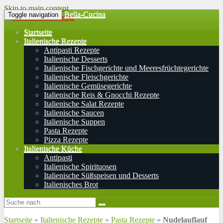
Skip to main content
Bella-Cucina
Toggle navigation
Startseite
Italienische Rezepte
Antipasti Rezepte
Italienische Desserts
Italienische Fischgerichte und Meeresfrüchtegerichte
Italienische Fleischgerichte
Italienische Gemüsegerichte
Italienische Reis & Gnocchi Rezepte
Italienische Salat Rezepte
Italienische Saucen
Italienische Suppen
Pasta Rezepte
Pizza Rezepte
Italienische Küche
Antipasti
Italienische Spirituosen
Italienische Süßspeisen und Desserts
Italienisches Brot
Startseite
»
Italienische Rezepte
»
Pasta Rezepte
»
Nudelauflauf