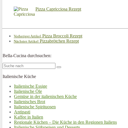
Pizza Capricciosa Rezept
Pizza Broccoli Rezept
Vorheriger Artikel
Pizzabrötchen Rezept
Nächster Artikel
Bella-Cucina durchsuchen:
Italienische Küche
Italienische Essige
Italienische Öle
Gemüse in der italienischen Küche
Italienisches Brot
Italienische Spirituosen
Antipasti
Kaffee in Italien
Regionale Küchen – Die Küche in den Regionen Italiens
Italienische Süßspeisen und Desserts