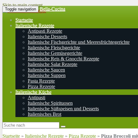
Skip to main content
Bella-Cucina
Toggle navigation
Startseite
Italienische Rezepte
Antipasti Rezepte
Italienische Desserts
Italienische Fischgerichte und Meeresfrüchtegerichte
Italienische Fleischgerichte
Italienische Gemüsegerichte
Italienische Reis & Gnocchi Rezepte
Italienische Salat Rezepte
Italienische Saucen
Italienische Suppen
Pasta Rezepte
Pizza Rezepte
Italienische Küche
Antipasti
Italienische Spirituosen
Italienische Süßspeisen und Desserts
Italienisches Brot
Startseite
»
Italienische Rezepte
»
Pizza Rezepte
»
Pizza Broccoli mi