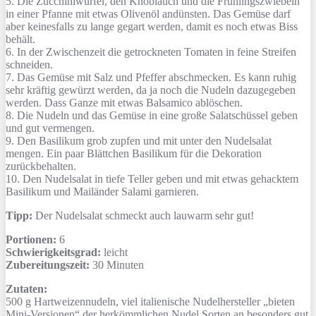
5. Die Zucchiniwürfel, den Knoblauch und die Frühlingszwiebeln
in einer Pfanne mit etwas Olivenöl andünsten. Das Gemüse darf
aber keinesfalls zu lange gegart werden, damit es noch etwas Biss
behält.
6. In der Zwischenzeit die getrockneten Tomaten in feine Streifen
schneiden.
7. Das Gemüse mit Salz und Pfeffer abschmecken. Es kann ruhig
sehr kräftig gewürzt werden, da ja noch die Nudeln dazugegeben
werden. Dass Ganze mit etwas Balsamico ablöschen.
8. Die Nudeln und das Gemüse in eine große Salatschüssel geben
und gut vermengen.
9. Den Basilikum grob zupfen und mit unter den Nudelsalat
mengen. Ein paar Blättchen Basilikum für die Dekoration
zurückbehalten.
10. Den Nudelsalat in tiefe Teller geben und mit etwas gehacktem
Basilikum und Mailänder Salami garnieren.
Tipp:
Der Nudelsalat schmeckt auch lauwarm sehr gut!
Portionen:
6
Schwierigkeitsgrad:
leicht
Zubereitungszeit:
30 Minuten
Zutaten:
500 g
Hartweizennudeln, viel italienische Nudelhersteller „bieten
Mini-Versionen“ der herkömmlichen Nudel Sorten an besonders gut