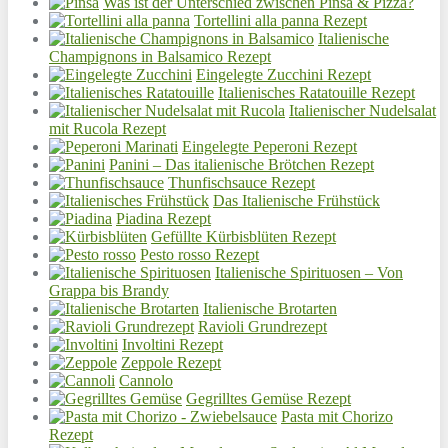
Was ist der Unterschied zwischen Pinsa & Pizza?
Tortellini alla panna Rezept
Italienische
Champignons in Balsamico Rezept
Eingelegte Zucchini Rezept
Italienisches Ratatouille Rezept
Italienischer Nudelsalat
mit Rucola Rezept
Eingelegte Peperoni Rezept
Panini – Das italienische Brötchen Rezept
Thunfischsauce Rezept
Das Italienische Frühstück
Piadina Rezept
Gefüllte Kürbisblüten Rezept
Pesto rosso Rezept
Italienische Spirituosen – Von
Grappa bis Brandy
Italienische Brotarten
Ravioli Grundrezept
Involtini Rezept
Zeppole Rezept
Cannolo
Gegrilltes Gemüse Rezept
Pasta mit Chorizo
Rezept