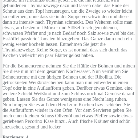
gebundenen Thymianzweige dazu und lassen dabei das Ende der
Schnur aus dem Topf herausragen, um die Zweige so wieder leicht
zu entfernen, ohne dass sie in der Suppe verschwinden und diese
dann zu intensiv nach Thymian schmeckt. Des Weiteren sollte man
etwas, am besten mit Mörser und Stößel frisch gemahlenen,
schwarzen Pfeffer und je nach Bedarf noch Salz sowie zwei bis drei
Esslöffel passierte Tomaten hinzugeben. Das Ganze dann noch ein
wenig weiter köcheln lassen. Entnehmen Sie jetzt die
Thymianzweige. Keine Sorge, es ist normal, dass sich durch das
Kochen vielleicht ein paar Blätter gelöst haben.
Für die Bohnencreme nehmen Sie die Hälfte der Bohnen und mixen
Sie diese nun mit dem gesamten Kochwasser. Nun verrühren Sie
Bohnencreme mit den übrigen Bohnen und der Ribollita. Die
getrockneten Weißbrotscheiben kann man nun entweder in einen
Topf oder in eine Auflaufform geben. Darüber etwas Gemüse, eine
weitere Schicht Weißbrot und zum Schluss nochmal Gemüse darauf
geben. Lassen Sie das Ganze wenigstens eine Nacht lang ruhen.
Nun bringen Sie es auf dem Herd zum Kochen bzw. schieben Sie
die Auflaufform wieder in den Ofen. Vor dem Servieren geben Sie
noch einen kleinen Schuss Olivenöl und etwas Pfeffer sowie etwas
geriebenen Pecorino-Käse hinzu. Auch frische Kräuter sind schön
anzusehen, gesund und lecker.
Portionen:
4