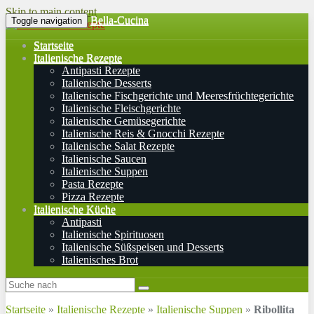
Skip to main content
Bella-Cucina
Toggle navigation
Startseite
Italienische Rezepte
Antipasti Rezepte
Italienische Desserts
Italienische Fischgerichte und Meeresfrüchtegerichte
Italienische Fleischgerichte
Italienische Gemüsegerichte
Italienische Reis & Gnocchi Rezepte
Italienische Salat Rezepte
Italienische Saucen
Italienische Suppen
Pasta Rezepte
Pizza Rezepte
Italienische Küche
Antipasti
Italienische Spirituosen
Italienische Süßspeisen und Desserts
Italienisches Brot
Startseite
»
Italienische Rezepte
»
Italienische Suppen
»
Ribollita