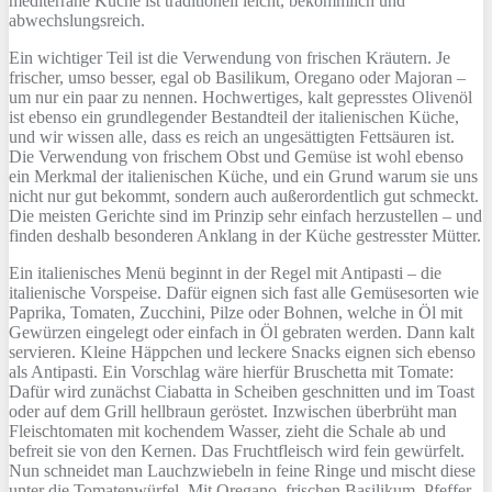
mediterrane Küche ist traditionell leicht, bekömmlich und
abwechslungsreich.
Ein wichtiger Teil ist die Verwendung von frischen Kräutern. Je
frischer, umso besser, egal ob Basilikum, Oregano oder Majoran –
um nur ein paar zu nennen. Hochwertiges, kalt gepresstes Olivenöl
ist ebenso ein grundlegender Bestandteil der italienischen Küche,
und wir wissen alle, dass es reich an ungesättigten Fettsäuren ist.
Die Verwendung von frischem Obst und Gemüse ist wohl ebenso
ein Merkmal der italienischen Küche, und ein Grund warum sie uns
nicht nur gut bekommt, sondern auch außerordentlich gut schmeckt.
Die meisten Gerichte sind im Prinzip sehr einfach herzustellen – und
finden deshalb besonderen Anklang in der Küche gestresster Mütter.
Ein italienisches Menü beginnt in der Regel mit Antipasti – die
italienische Vorspeise. Dafür eignen sich fast alle Gemüsesorten wie
Paprika, Tomaten, Zucchini, Pilze oder Bohnen, welche in Öl mit
Gewürzen eingelegt oder einfach in Öl gebraten werden. Dann kalt
servieren. Kleine Häppchen und leckere Snacks eignen sich ebenso
als Antipasti. Ein Vorschlag wäre hierfür Bruschetta mit Tomate:
Dafür wird zunächst Ciabatta in Scheiben geschnitten und im Toast
oder auf dem Grill hellbraun geröstet. Inzwischen überbrüht man
Fleischtomaten mit kochendem Wasser, zieht die Schale ab und
befreit sie von den Kernen. Das Fruchtfleisch wird fein gewürfelt.
Nun schneidet man Lauchzwiebeln in feine Ringe und mischt diese
unter die Tomatenwürfel. Mit Oregano, frischen Basilikum, Pfeffer