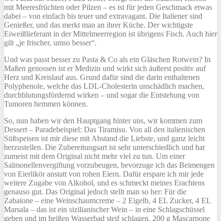
mit Meeresfrüchten oder Pilzen – es ist für jeden Geschmack etwas
dabei – von einfach bis teuer und extravagant. Die Italiener sind
Genießer, und das merkt man an ihrer Küche. Der wichtigste
Eiweißlieferant in der Mittelmeerregion ist übrigens Fisch. Auch hier
gilt „je frischer, umso besser“.
Und was passt besser zu Pasta & Co als ein Gläschen Rotwein? In
Maßen genossen ist er Medizin und wirkt sich äußerst positiv auf
Herz und Kreislauf aus. Grund dafür sind die darin enthaltenen
Polyphenole, welche das LDL-Cholesterin unschädlich machen,
durchblutungsfördernd wirken – und sogar die Entstehung von
Tumoren hemmen können.
So, nun haben wir den Hauptgang hinter uns, wir kommen zum
Dessert – Paradebeispiel: Das Tiramisu. Von all den italienischen
Süßspeisen ist mir diese mit Abstand die Liebste, und ganz leicht
herzustellen. Die Zubereitungsart ist sehr unterschiedlich und hat
zumeist mit dem Original nicht mehr viel zu tun. Um einer
Salmonellenvergiftung vorzubeugen, bevorzuge ich das Beimengen
von Eierlikör anstatt von rohen Eiern. Dafür erspare ich mir jede
weitere Zugabe von Alkohol, und es schmeckt meines Erachtens
genauso gut. Das Original jedoch stellt man so her: Für die
Zabaione – eine Weinschaumcreme – 2 Eigelb, 4 EL Zucker, 4 EL
Marsala – das ist ein sizilianischer Wein – in eine Schlagschüssel
geben und im heißen Wasserbad steif schlagen. 200 g Mascarpone