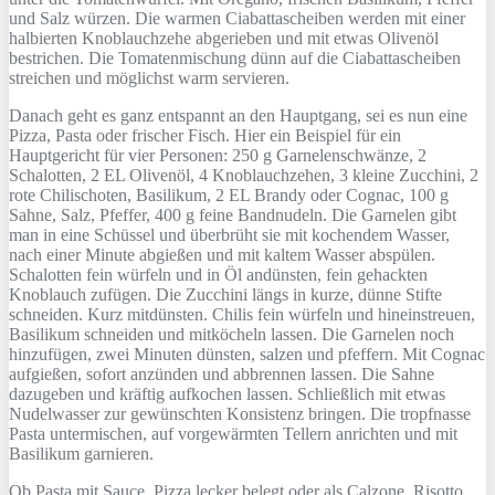
und Salz würzen. Die warmen Ciabattascheiben werden mit einer
halbierten Knoblauchzehe abgerieben und mit etwas Olivenöl
bestrichen. Die Tomatenmischung dünn auf die Ciabattascheiben
streichen und möglichst warm servieren.
Danach geht es ganz entspannt an den Hauptgang, sei es nun eine
Pizza, Pasta oder frischer Fisch. Hier ein Beispiel für ein
Hauptgericht für vier Personen: 250 g Garnelenschwänze, 2
Schalotten, 2 EL Olivenöl, 4 Knoblauchzehen, 3 kleine Zucchini, 2
rote Chilischoten, Basilikum, 2 EL Brandy oder Cognac, 100 g
Sahne, Salz, Pfeffer, 400 g feine Bandnudeln. Die Garnelen gibt
man in eine Schüssel und überbrüht sie mit kochendem Wasser,
nach einer Minute abgießen und mit kaltem Wasser abspülen.
Schalotten fein würfeln und in Öl andünsten, fein gehackten
Knoblauch zufügen. Die Zucchini längs in kurze, dünne Stifte
schneiden. Kurz mitdünsten. Chilis fein würfeln und hineinstreuen,
Basilikum schneiden und mitköcheln lassen. Die Garnelen noch
hinzufügen, zwei Minuten dünsten, salzen und pfeffern. Mit Cognac
aufgießen, sofort anzünden und abbrennen lassen. Die Sahne
dazugeben und kräftig aufkochen lassen. Schließlich mit etwas
Nudelwasser zur gewünschten Konsistenz bringen. Die tropfnasse
Pasta untermischen, auf vorgewärmten Tellern anrichten und mit
Basilikum garnieren.
Ob Pasta mit Sauce, Pizza lecker belegt oder als Calzone, Risotto