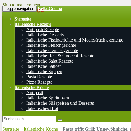
Skip to main content
Bella-Cucina
Toggle navigation
Startseite
Italienische Rezepte
Antipasti Rezepte
Italienische Desserts
Italienische Fischgerichte und Meeresfrüchtegerichte
Italienische Fleischgerichte
Italienische Gemüsegerichte
Italienische Reis & Gnocchi Rezepte
Italienische Salat Rezepte
Italienische Saucen
Italienische Suppen
Pasta Rezepte
Pizza Rezepte
Italienische Küche
Antipasti
Italienische Spirituosen
Italienische Süßspeisen und Desserts
Italienisches Brot
Startseite
»
Italienische Küche
»
Pasta trifft Grill: Ungewöhnliche,