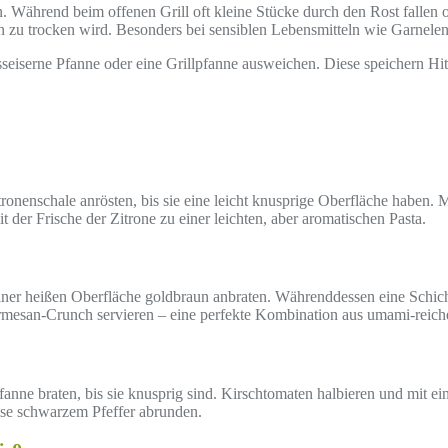
 Während beim offenen Grill oft kleine Stücke durch den Rost fallen oder
 zu trocken wird. Besonders bei sensiblen Lebensmitteln wie Garnelen o
usseiserne Pfanne oder eine Grillpfanne ausweichen. Diese speichern Hi
onenschale anrösten, bis sie eine leicht knusprige Oberfläche haben. 
 der Frische der Zitrone zu einer leichten, aber aromatischen Pasta.
ner heißen Oberfläche goldbraun anbraten. Währenddessen eine Schicht
Parmesan-Crunch servieren – eine perfekte Kombination aus umami-rei
nne braten, bis sie knusprig sind. Kirschtomaten halbieren und mit eine
ise schwarzem Pfeffer abrunden.