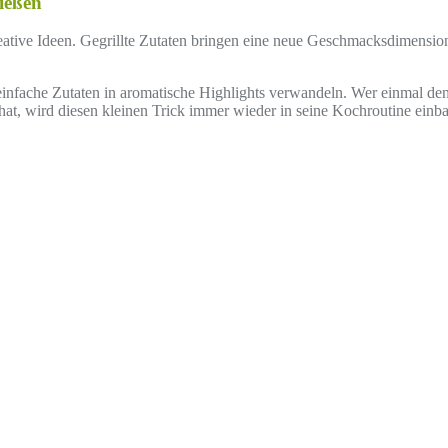
nießen
kreative Ideen. Gegrillte Zutaten bringen eine neue Geschmacksdimensio
lbst einfache Zutaten in aromatische Highlights verwandeln. Wer einmal
at, wird diesen kleinen Trick immer wieder in seine Kochroutine einbau